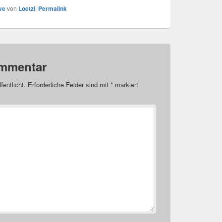
ve
von
Loetzi
.
Permalink
ommentar
fentlicht.
Erforderliche Felder sind mit
*
markiert