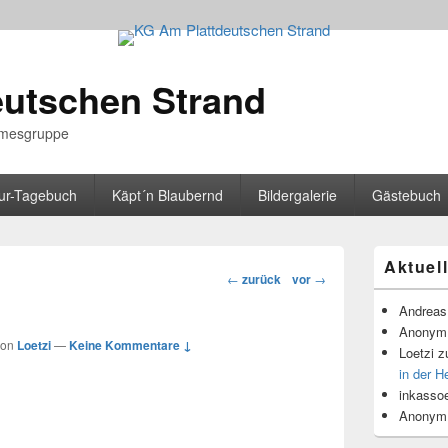
eutschen Strand
irmesgruppe
ur-Tagebuch
Käpt´n Blaubernd
Bildergalerie
Gästebuch
Primärer
Aktuel
Seitenleisten
Beitragsnavigation
←
zurück
vor
→
Widget-
Bereich
Andreas 
Anonym
von
Loetzi
—
Keine Kommentare ↓
Loetzi
z
in der H
inkasso
Anonym