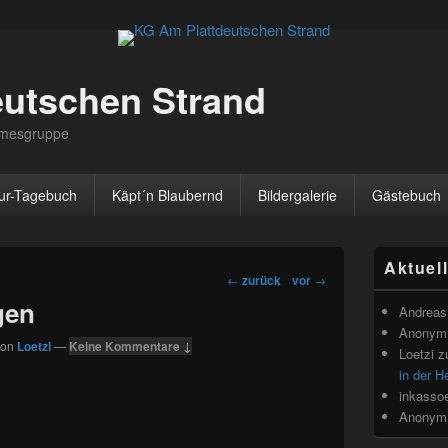
eutschen Strand
irmesgruppe
ur-Tagebuch
Käpt´n Blaubernd
Bildergalerie
Gästebuch
Primärer
Aktuel
Seitenleisten
Beitragsnavigation
←
zurück
vor
→
Widget-
gen
Bereich
Andreas 
Anonym
von
Loetzi
—
Keine Kommentare ↓
Loetzi
z
in der H
inkasso
Anonym