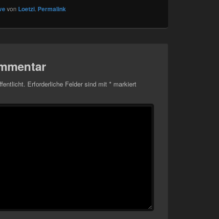
ve
von
Loetzi
.
Permalink
ommentar
fentlicht.
Erforderliche Felder sind mit
*
markiert