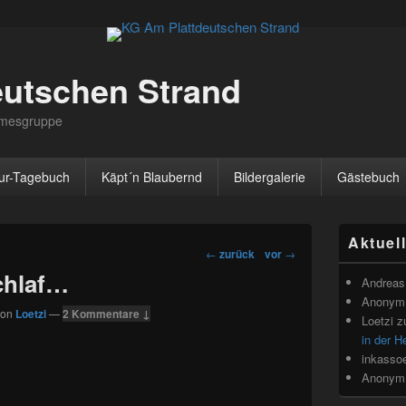
eutschen Strand
irmesgruppe
ur-Tagebuch
Käpt´n Blaubernd
Bildergalerie
Gästebuch
Primärer
Aktuel
Seitenleisten
Beitragsnavigation
←
zurück
vor
→
Widget-
chlaf…
Bereich
Andreas 
Anonym
von
Loetzi
—
2 Kommentare ↓
Loetzi
z
in der H
inkasso
Anonym