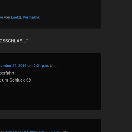
ve
von
Loetzi
.
Permalink
AGSSCHLAF…
”
tember 24, 2016 um 2:21 p.m.
Uhr:
erfahrt ,
k um Schluck 🙂
am
Uhr: