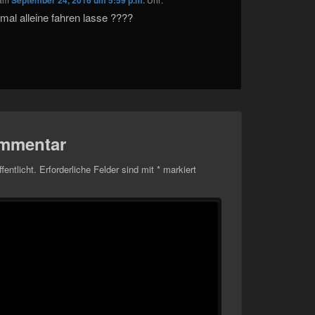
September 24, 2016 um 5:59 p.m.
mal alleine fahren lasse ????
ommentar
fentlicht.
Erforderliche Felder sind mit
*
markiert