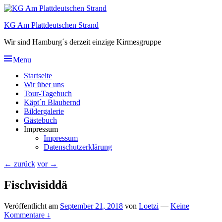
Skip
to
KG Am Plattdeutschen Strand
content
Wir sind Hamburg´s derzeit einzige Kirmesgruppe
Menu
Hauptmenü
Startseite
Wir über uns
Tour-Tagebuch
Käpt´n Blaubernd
Bildergalerie
Gästebuch
Impressum
Impressum
Datenschutzerklärung
Beitragsnavigation
←
zurück
vor
→
Fischvisiddä
Veröffentlicht am
September 21, 2018
von
Loetzi
—
Keine
Kommentare ↓