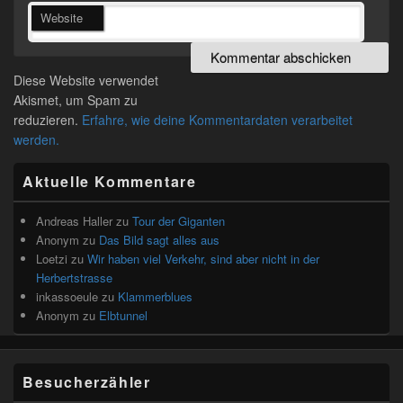
Website
Diese Website verwendet
Akismet, um Spam zu
reduzieren.
Erfahre, wie deine Kommentardaten verarbeitet
werden.
Primärer
Aktuelle Kommentare
Seitenleisten
Widget-
Bereich
Andreas Haller
zu
Tour der Giganten
Anonym
zu
Das Bild sagt alles aus
Loetzi
zu
Wir haben viel Verkehr, sind aber nicht in der
Herbertstrasse
inkassoeule
zu
Klammerblues
Anonym
zu
Elbtunnel
Besucherzähler