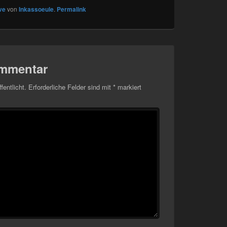
ve
von
Inkassoeule
.
Permalink
ommentar
fentlicht.
Erforderliche Felder sind mit
*
markiert