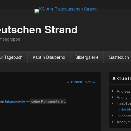
eutschen Strand
irmesgruppe
ur-Tagebuch
Käpt´n Blaubernd
Bildergalerie
Gästebuch
Primärer
Aktuel
Seitenleisten
Beitragsnavigation
←
zurück
vor
→
Widget-
Bereich
Andreas 
Anonym
von
Inkassoeule
—
Keine Kommentare ↓
Loetzi
z
in der H
inkasso
Anonym