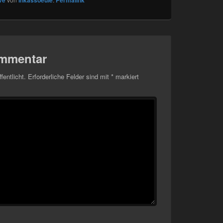
ve
Inkassoeule
Permalink
ommentar
fentlicht.
Erforderliche Felder sind mit
*
markiert