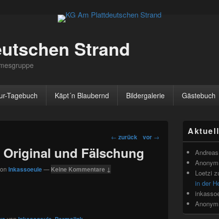
eutschen Strand
irmesgruppe
ur-Tagebuch
Käpt´n Blaubernd
Bildergalerie
Gästebuch
Primärer
Aktuel
Seitenleisten
Beitragsnavigation
←
zurück
vor
→
Widget-
 Original und Fälschung
Bereich
Andreas 
Anonym
von
Inkassoeule
—
Keine Kommentare ↓
Loetzi
z
in der H
inkasso
Anonym
von
.