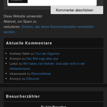
Diese Website verwendet
Akismet, um Spam zu
reduzieren.
Erfahre, wie deine Kommentardaten verarbeitet
werden.
Primärer
Aktuelle Kommentare
Seitenleisten
Widget-
Bereich
Andreas Haller
zu
Tour der Giganten
Anonym
zu
Das Bild sagt alles aus
Loetzi
zu
Wir haben viel Verkehr, sind aber nicht in der
Herbertstrasse
inkassoeule
zu
Klammerblues
Anonym
zu
Elbtunnel
Besucherzähler
Du bist Besucher