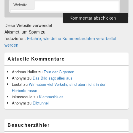
Website
Diese Website verwendet
Akismet, um Spam zu
reduzieren.
Erfahre, wie deine Kommentardaten verarbeitet
werden.
Primärer
Aktuelle Kommentare
Seitenleisten
Widget-
Bereich
Andreas Haller
zu
Tour der Giganten
Anonym
zu
Das Bild sagt alles aus
Loetzi
zu
Wir haben viel Verkehr, sind aber nicht in der
Herbertstrasse
inkassoeule
zu
Klammerblues
Anonym
zu
Elbtunnel
Besucherzähler