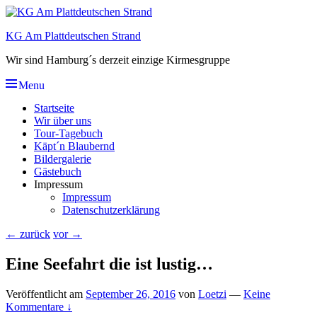
Skip
to
KG Am Plattdeutschen Strand
content
Wir sind Hamburg´s derzeit einzige Kirmesgruppe
Menu
Hauptmenü
Startseite
Wir über uns
Tour-Tagebuch
Käpt´n Blaubernd
Bildergalerie
Gästebuch
Impressum
Impressum
Datenschutzerklärung
Beitragsnavigation
←
zurück
vor
→
Eine Seefahrt die ist lustig…
Veröffentlicht am
September 26, 2016
von
Loetzi
—
Keine
Kommentare ↓